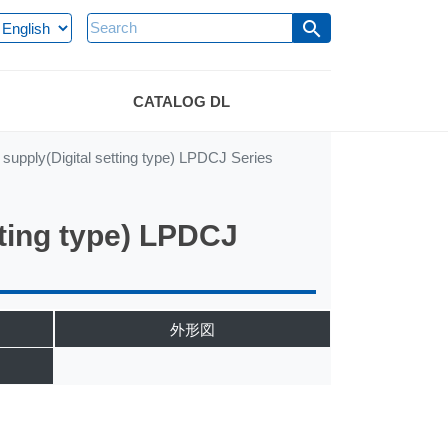
search
CATALOG DL
 supply(Digital setting type) LPDCJ Series
tting type) LPDCJ
外形図