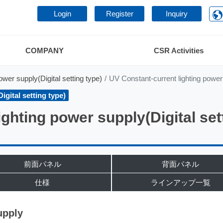
Login
Register
Inquiry
COMPANY
CSR Activities
wer supply(Digital setting type)
UV Constant-current lighting power
gital setting type)
ighting power supply(Digital se
前面パネル
背面パネル
仕様
ラインアップ一覧
upply