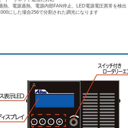
D過熱、電源過熱、電源内部FAN停止、LED電源電圧異常を検出
000にした場合256で分割された調光になります