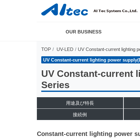
OUR BUSINESS
TOP
UV-LED
UV Constant-current lighting po
UV Constant-current lighting power supply(Di
UV Constant-current l
Series
用途及び特長
接続例
Constant-current lighting power s