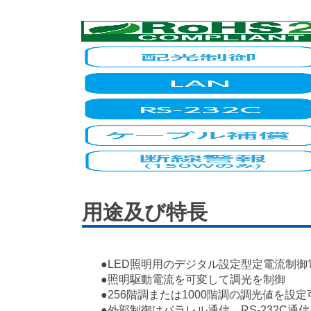
用途及び特長
●LED照明用のデジタル設定型定電流制御
●照明駆動電流を可変して調光を制御
●256階調または1000階調の調光値を設定
●外部制御はパラレル通信、RS-232C