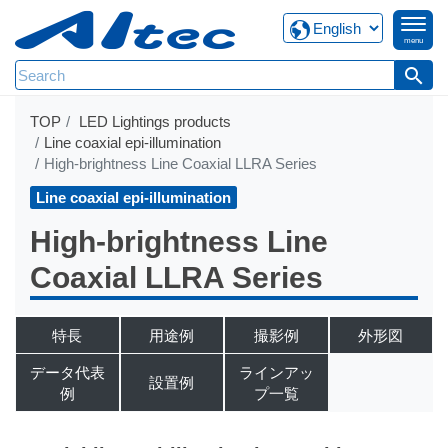
menu
search
TOP
LED Lightings products
Line coaxial epi-illumination
High-brightness Line Coaxial LLRA Series
Line coaxial epi-illumination
High-brightness Line
Coaxial LLRA Series
特長
用途例
撮影例
外形図
データ代表
ラインアッ
設置例
例
プ一覧