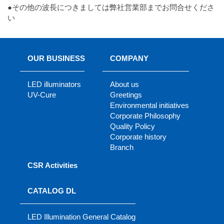
●その他の波長につきましては弊社営業部までお問合せくださ
い
OUR BUSINESS
COMPANY
LED illuminators
About us
UV-Cure
Greetings
Environmental initiatives
Corporate Philosophy
Quality Policy
Corporate history
Branch
CSR Activities
CATALOG DL
LED Illumination General Catalog