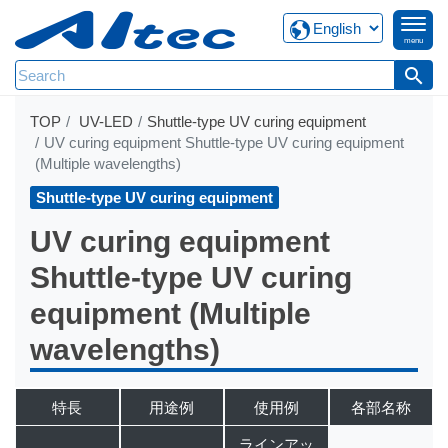
menu
search
TOP
UV-LED
Shuttle-type UV curing equipment
UV curing equipment Shuttle-type UV curing equipment
(Multiple wavelengths)
Shuttle-type UV curing equipment
UV curing equipment
Shuttle-type UV curing
equipment (Multiple
wavelengths)
特長
用途例
使用例
各部名称
ラインアッ