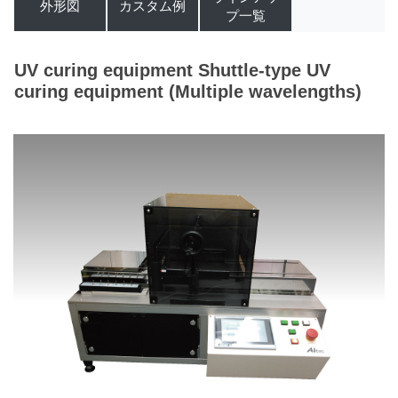
外形図
カスタム例
プ一覧
UV curing equipment Shuttle-type UV
curing equipment (Multiple wavelengths)