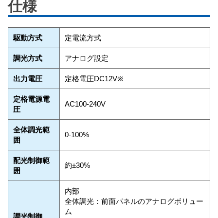
仕様
駆動方式
定電流方式
調光方式
アナログ設定
出力電圧
定格電圧DC12V※
定格電源電
AC100-240V
圧
全体調光範
0-100%
囲
配光制御範
約±30%
囲
内部
全体調光：前面パネルのアナログボリュー
ム
調光制御