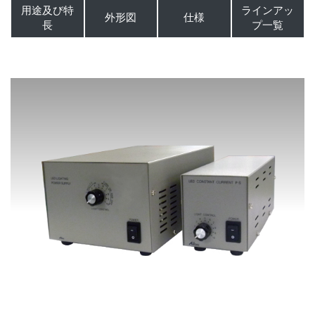
用途及び特
ラインアッ
外形図
仕様
長
プ一覧