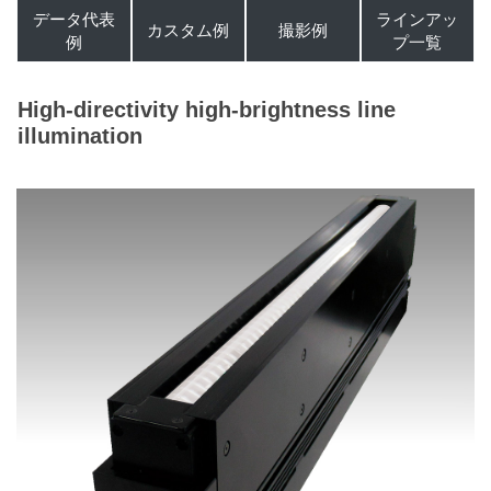
データ代表
ラインアッ
カスタム例
撮影例
例
プ一覧
High-directivity high-brightness line
illumination