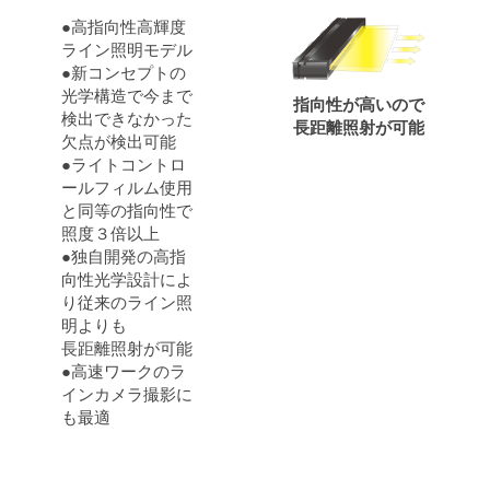
●高指向性高輝度
ライン照明モデル
●新コンセプトの
光学構造で今まで
指向性が高いので
検出できなかった
長距離照射が可能
欠点が検出可能
●ライトコントロ
ールフィルム使用
と同等の指向性で
照度３倍以上
●独自開発の高指
向性光学設計によ
り従来のライン照
明よりも
長距離照射が可能
●高速ワークのラ
インカメラ撮影に
も最適