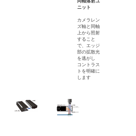
同軸落射ユ
ニット
カメラレン
ズ軸と同軸
上から照射
すること
で、エッジ
部の拡散光
を逃がし
コントラス
トを明確に
します