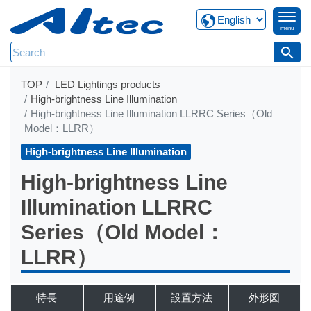
menu
search
TOP
LED Lightings products
High-brightness Line Illumination
High-brightness Line Illumination LLRRC Series（Old
Model：LLRR）
High-brightness Line Illumination
High-brightness Line
Illumination LLRRC
Series（Old Model：
LLRR）
特長
用途例
設置方法
外形図