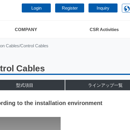
Login
Register
Inquiry
COMPANY
CSR Activities
on Cables/Control Cables
trol Cables
型式項目
ラインアップ一覧
ding to the installation environment