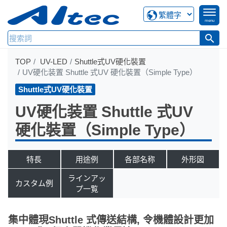
menu
search
TOP
UV-LED
Shuttle式UV硬化裝置
UV硬化装置 Shuttle 式UV 硬化裝置（Simple Type）
Shuttle式UV硬化裝置
UV硬化装置 Shuttle 式UV
硬化裝置（Simple Type）
特長
用途例
各部名称
外形図
ラインアッ
カスタム例
プ一覧
集中體現Shuttle 式傳送結構, 令機體設計更加