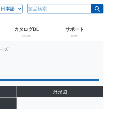
search
カタログDL
サポート
CATALOG DL
SUPPORT
リーズ
外形図