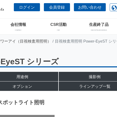
ログイン
会員登録
お問い合わせ
会社情報
CSR活動
生産終了品
COMPANY
CSR
DISCONTINUED MODELS
パワーアイ（目視検査用照明）
目視検査用照明 Power-EyeST シ
EyeST シリーズ
用途例
撮影例
オプション
ラインアップ一覧
スポットライト照明