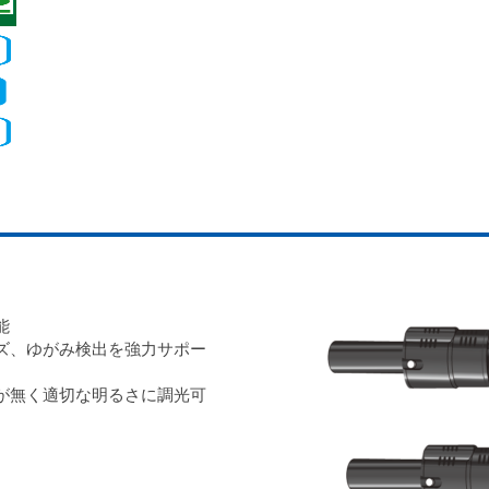
能
ズ、ゆがみ検出を強力サポー
が無く適切な明るさに調光可