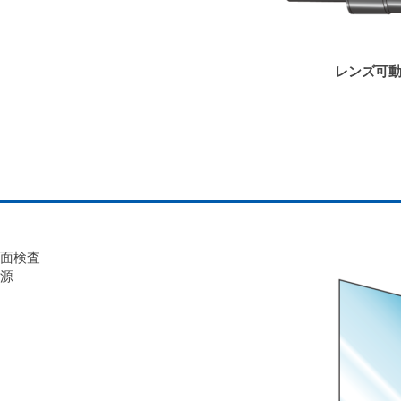
レンズ可
面検査
源