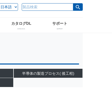
search
カタログDL
サポート
CATALOG DL
SUPPORT
半導体の製造プロセス( 後工程)