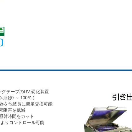
シングテープのUV 硬化装置
(0 ～ 100％ )
照射器を他波長に簡単交換可能
酸素阻害を低減
 照射時間をカット
によりコントロール可能