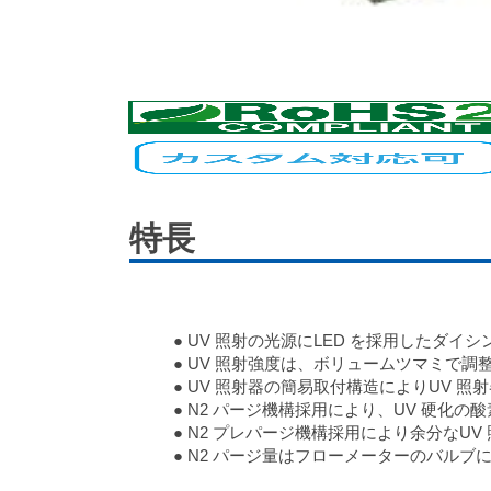
特長
● UV 照射の光源にLED を採用したダイ
● UV 照射強度は、ボリュームツマミで調整可能
● UV 照射器の簡易取付構造によりUV 
● N2 パージ機構採用により、UV 硬化の
● N2 プレパージ機構採用により余分なUV
● N2 パージ量はフローメーターのバルブ