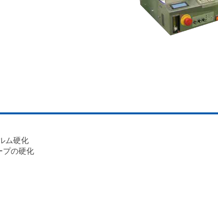
ルム硬化
ープの硬化