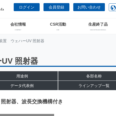
ログイン
会員登録
お問い合わせ
会社情報
CSR活動
生産終了品
COMPANY
CSR
DISCONTINUED MODELS
化装置 ウェハーUV 照射器
UV 照射器
用途例
各部名称
データ代表例
ラインアップ一覧
 照射器、波長交換機構付き