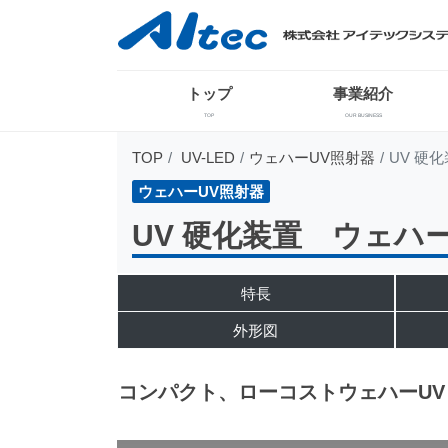
トップ
事業紹介
TOP
OUR BUSINESS
TOP
UV-LED
ウェハーUV照射器
UV 硬
ウェハーUV照射器
UV 硬化装置 ウェハー
特長
外形図
コンパクト、ローコストウェハーUV