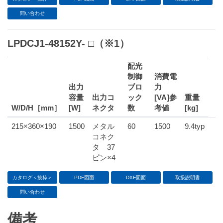
問い合わせ
LPDCJ1-48152Y- □（※1）
配光
制御
消費電
出力
ブロ
力
容量
出力コ
ック
[VA]参
重量
W/D/H［mm］
[W]
ネクタ
数
考値
[kg]
215×360×190
1500
メタル
60
1500
9.4typ
コネク
タ 37
ピン×4
カタログ＜抜粋＞
PDF図面
DXF図面
取扱説明書
問い合わせ
備考