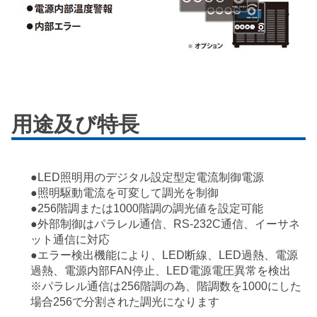
用途及び特長
●LED照明用のデジタル設定型定電流制御電源
●照明駆動電流を可変して調光を制御
●256階調または1000階調の調光値を設定可能
●外部制御はパラレル通信、RS-232C通信、イーサネ
ット通信に対応
●エラー検出機能により、LED断線、LED過熱、電源
過熱、電源内部FAN停止、LED電源電圧異常を検出
※パラレル通信は256階調の為、階調数を1000にした
場合256で分割された調光になります