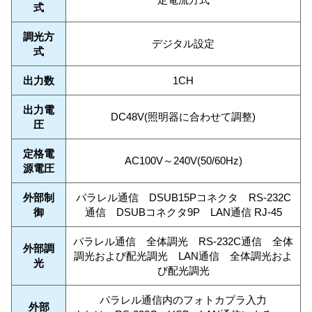
式
調光方
デジタル設定
式
出力数
1CH
出力電
DC48V(照明器に合わせて調整)
圧
定格電
AC100V～240V(50/60Hz)
源電圧
外部制
パラレル通信 DSUB15Pコネクタ RS-232C
御
通信 DSUBコネクタ9P LAN通信 RJ-45
パラレル通信 全体調光 RS-232C通信 全体
外部調
調光および配光調光 LAN通信 全体調光およ
光
び配光調光
パラレル通信内のフォトカプラ入力
外部