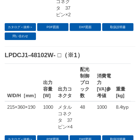
コネク
タ 37
ピン×2
カタログ＜抜粋＞
PDF図面
DXF図面
取扱説明書
問い合わせ
LPDCJ1-48102W- □（※1）
配光
制御
消費電
出力
ブロ
力
容量
出力コ
ック
[VA]参
重量
W/D/H［mm］
[W]
ネクタ
数
考値
[kg]
215×360×190
1000
メタル
48
1000
8.4typ
コネク
タ 37
ピン×4
カタログ＜抜粋＞
PDF図面
DXF図面
取扱説明書