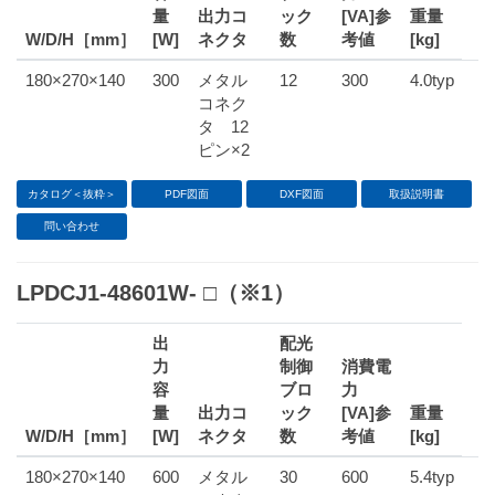
量
出力コ
ック
[VA]参
重量
W/D/H［mm］
[W]
ネクタ
数
考値
[kg]
180×270×140
300
メタル
12
300
4.0typ
コネク
タ 12
ピン×2
カタログ＜抜粋＞
PDF図面
DXF図面
取扱説明書
問い合わせ
LPDCJ1-48601W- □（※1）
出
配光
力
制御
消費電
容
ブロ
力
量
出力コ
ック
[VA]参
重量
W/D/H［mm］
[W]
ネクタ
数
考値
[kg]
180×270×140
600
メタル
30
600
5.4typ