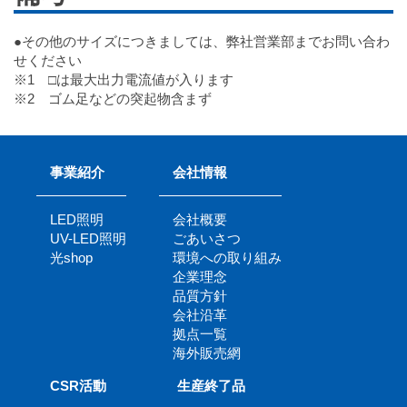
●その他のサイズにつきましては、弊社営業部までお問い合わ
せください
※1 □は最大出力電流値が入ります
※2 ゴム足などの突起物含まず
事業紹介
会社情報
LED照明
会社概要
UV-LED照明
ごあいさつ
光shop
環境への取り組み
企業理念
品質方針
会社沿革
拠点一覧
海外販売網
CSR活動
生産終了品