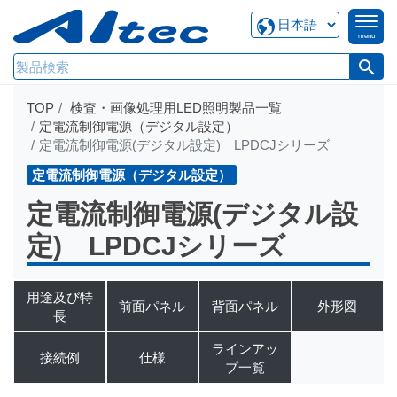
menu
search
TOP
検査・画像処理用LED照明製品一覧
定電流制御電源（デジタル設定）
定電流制御電源(デジタル設定) LPDCJシリーズ
定電流制御電源（デジタル設定）
定電流制御電源(デジタル設
定) LPDCJシリーズ
用途及び特
前面パネル
背面パネル
外形図
長
ラインアッ
接続例
仕様
プ一覧