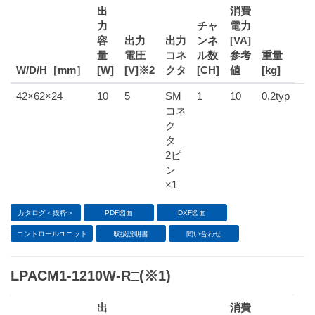
出
消費
力
チャ
電力
容
出力
出力
ンネ
[VA]
量
電圧
コネ
ル数
参考
重量
W/D/H［mm］
[W]
[V]※2
クタ
[CH]
値
[kg]
42×62×24
10
5
SM
1
10
0.2typ
コネ
ク
タ
2ピ
ン
×1
カタログ＜抜粋＞
PDF図面
DXF図面
コントロールユニット
取扱説明書
問い合わせ
LPACM1-1210W-R□(※1)
出
消費