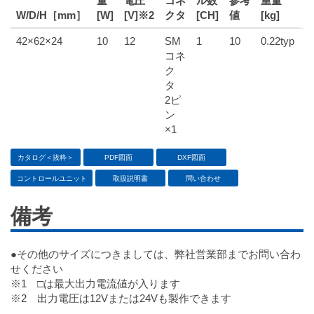
量
電圧
コネ
ル数
参考
重量
W/D/H［mm］
[W]
[V]※2
クタ
[CH]
値
[kg]
42×62×24
10
12
SM
1
10
0.22typ
コネ
ク
タ
2ピ
ン
×1
カタログ＜抜粋＞
PDF図面
DXF図面
コントロールユニット
取扱説明書
問い合わせ
備考
●その他のサイズにつきましては、弊社営業部までお問い合わ
せください
※1 □は最大出力電流値が入ります
※2 出力電圧は12Vまたは24Vも製作できます