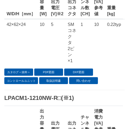
容
出力
出力
ンネ
[VA]
量
電圧
コネ
ル数
参考
重量
W/D/H［mm］
[W]
[V]※2
クタ
[CH]
値
[kg]
42×62×24
10
5
SM
1
10
0.22typ
コネ
ク
タ
2ピ
ン
×1
カタログ＜抜粋＞
PDF図面
DXF図面
コントロールユニット
取扱説明書
問い合わせ
LPACM1-1210NW-R□(※1)
出
消費
力
チャ
電力
容
出力
出力
ンネ
[VA]