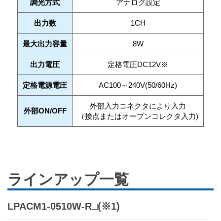
調光方式
アナログ設定
出力数
1CH
最大出力容量
8W
出力電圧
定格電圧DC12V※
定格電源電圧
AC100～240V(50/60Hz)
外部入力コネクタにより入力
外部ON/OFF
（接点またはオープンコレクタ入力)
ラインアップ一覧
LPACM1-0510W-R□(※1)