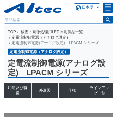
menu
search
TOP
検査・画像処理用LED照明製品一覧
定電流制御電源（アナログ設定）
定電流制御電源(アナログ設定) LPACM シリーズ
定電流制御電源（アナログ設定）
定電流制御電源(アナログ設
定) LPACM シリーズ
用途及び特
ラインアッ
外形図
仕様
長
プ一覧