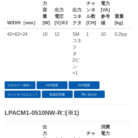
力
チャ
電力
容
出力
出力
ンネ
[VA]
量
電圧
コネ
ル数
参考
重量
W/D/H［mm］
[W]
[V]※2
クタ
[CH]
値
[kg]
42×62×24
10
12
SM
1
10
0.2typ
コネ
ク
タ
2ピ
ン
×1
カタログ＜抜粋＞
PDF図面
DXF図面
コントロールユニット
取扱説明書
問い合わせ
LPACM1-0510NW-R□(※1)
出
消費
力
チャ
電力