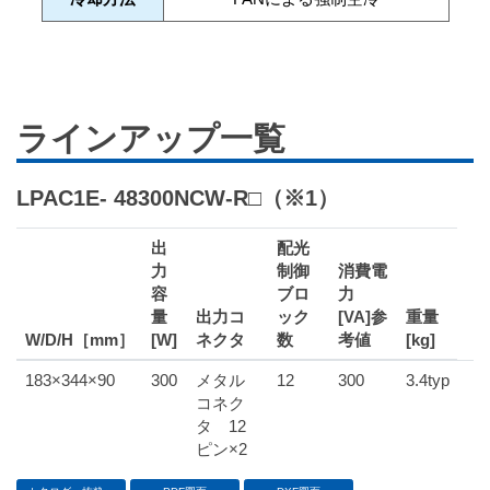
ラインアップ一覧
LPAC1E- 48300NCW-R□（※1）
出
配光
力
制御
消費電
容
ブロ
力
量
出力コ
ック
[VA]参
重量
W/D/H［mm］
[W]
ネクタ
数
考値
[kg]
183×344×90
300
メタル
12
300
3.4typ
コネク
タ 12
ピン×2