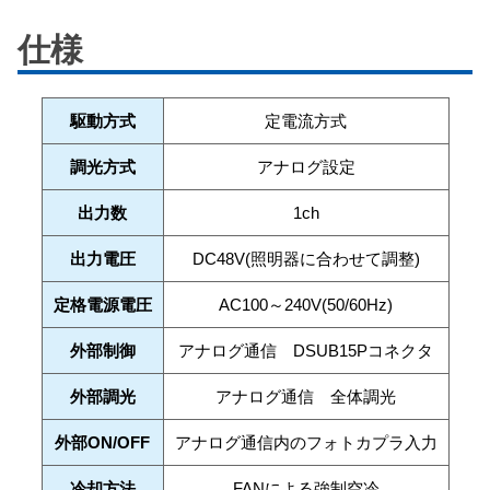
仕様
駆動方式
定電流方式
調光方式
アナログ設定
出力数
1ch
出力電圧
DC48V(照明器に合わせて調整)
定格電源電圧
AC100～240V(50/60Hz)
外部制御
アナログ通信 DSUB15Pコネクタ
外部調光
アナログ通信 全体調光
外部ON/OFF
アナログ通信内のフォトカプラ入力
冷却方法
FANによる強制空冷