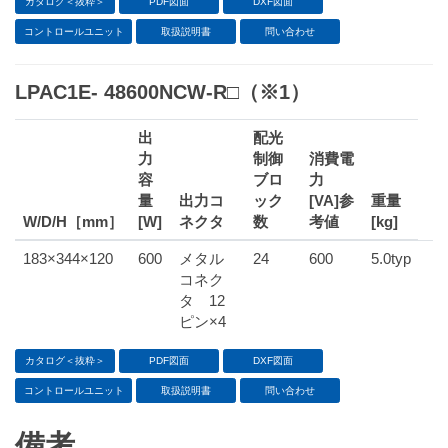
カタログ＜抜粋＞
PDF図面
DXF図面
コントロールユニット
取扱説明書
問い合わせ
LPAC1E- 48600NCW-R□（※1）
出
配光
力
制御
消費電
容
ブロ
力
量
出力コ
ック
[VA]参
重量
W/D/H［mm］
[W]
ネクタ
数
考値
[kg]
183×344×120
600
メタル
24
600
5.0typ
コネク
タ 12
ピン×4
カタログ＜抜粋＞
PDF図面
DXF図面
コントロールユニット
取扱説明書
問い合わせ
備考