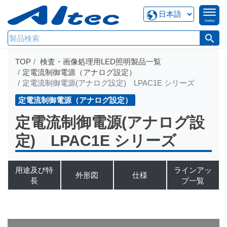
menu
search
TOP
検査・画像処理用LED照明製品一覧
定電流制御電源（アナログ設定）
定電流制御電源(アナログ設定) LPAC1E シリーズ
定電流制御電源（アナログ設定）
定電流制御電源(アナログ設
定) LPAC1E シリーズ
用途及び特
ラインアッ
外形図
仕様
長
プ一覧