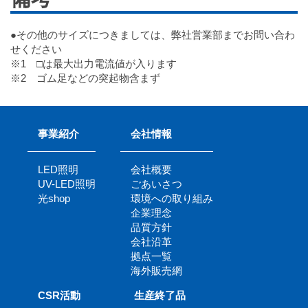
●その他のサイズにつきましては、弊社営業部までお問い合わ
せください
※1 □は最大出力電流値が入ります
※2 ゴム足などの突起物含まず
事業紹介
会社情報
LED照明
会社概要
UV-LED照明
ごあいさつ
光shop
環境への取り組み
企業理念
品質方針
会社沿革
拠点一覧
海外販売網
CSR活動
生産終了品