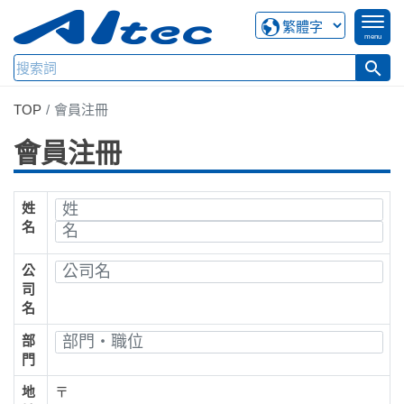
menu
search
TOP
會員注冊
會員注冊
姓
名
公
司
名
部
門
地
〒