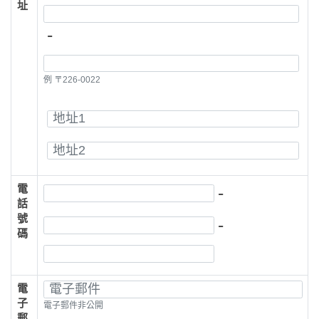
址
-
例 〒226-0022
電
-
話
號
-
碼
電
子
電子郵件非公開
郵