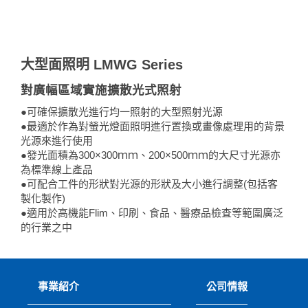
大型面照明 LMWG Series
對廣幅區域實施擴散光式照射
●可確保擴散光進行均一照射的大型照射光源
●最適於作為對螢光燈面照明進行置換或畫像處理用的背景
光源來進行使用
●發光面積為300×300ｍｍ、200×500ｍｍ的大尺寸光源亦
為標準線上產品
●可配合工件的形狀對光源的形狀及大小進行調整(包括客
製化製作)
●適用於高機能Flim、印刷、食品、醫療品檢査等範圍廣泛
的行業之中
事業紹介
公司情報