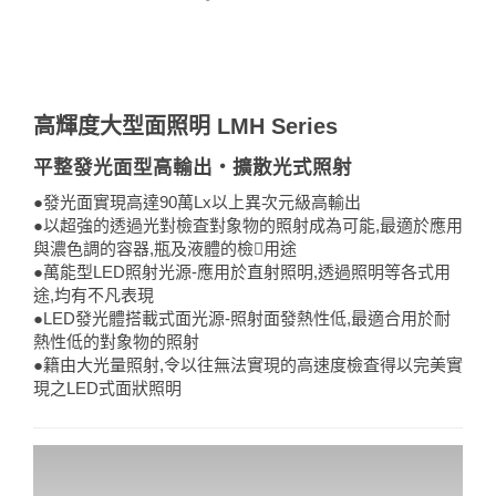
高輝度大型面照明 LMH Series
平整發光面型高輸出・擴散光式照射
●發光面實現高達90萬Lx以上異次元級高輸出
●以超強的透過光對檢査對象物的照射成為可能,最適於應用
與濃色調的容器,瓶及液體的檢􀒰用途
●萬能型LED照射光源-應用於直射照明,透過照明等各式用
途,均有不凡表現
●LED發光體搭載式面光源-照射面發熱性低,最適合用於耐
熱性低的對象物的照射
●籍由大光量照射,令以往無法實現的高速度檢査得以完美實
現之LED式面狀照明