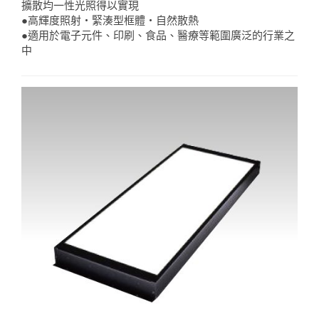
擴散均一性光照得以實現
●高輝度照射・緊湊型框體・自然散熱
●適用於電子元件、印刷、食品、醫療等範圍廣泛的行業之
中