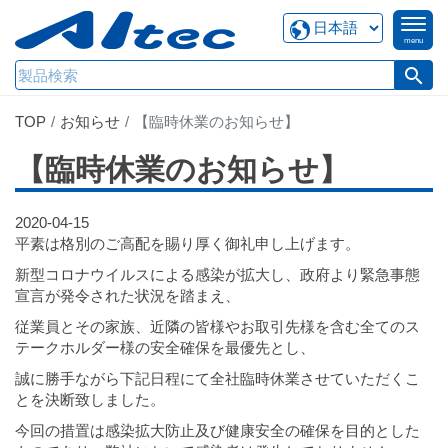
menu
search
TOP
お知らせ
【臨時休業のお知らせ】
【臨時休業のお知らせ】
2020-04-15
平素は格別のご高配を賜り厚く御礼申し上げます。
新型コロナウイルスによる感染が拡大し、政府より緊急事態
宣言が発令された状況を踏まえ、
従業員とその家族、近隣の皆様やお取引先様を含む全てのス
テークホルダー様の安全確保を最優先とし、
誠に勝手ながら下記日程にて全社臨時休業させていただくこ
とを決断致しました。
今回の措置は感染拡大防止及び健康安全の確保を目的とした