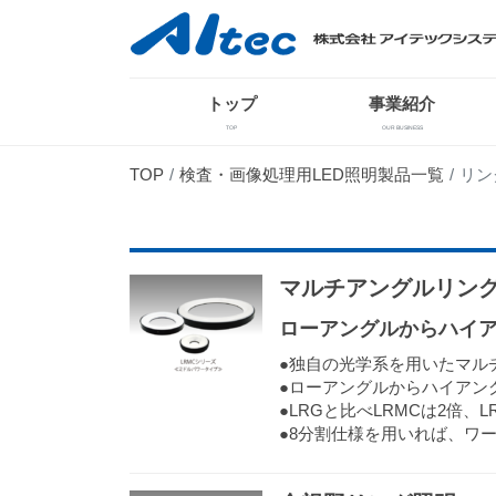
トップ
事業紹介
TOP
OUR BUSINESS
TOP
検査・画像処理用LED照明製品一覧
リン
マルチアングルリング照
ローアングルからハイ
●独自の光学系を用いたマル
●ローアングルからハイアン
●LRGと比べLRMCは2倍、
●8分割仕様を用いれば、ワ