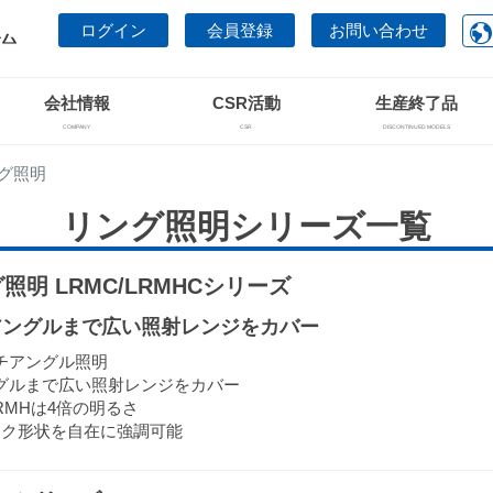
ログイン
会員登録
お問い合わせ
会社情報
CSR活動
生産終了品
COMPANY
CSR
DISCONTINUED MODELS
グ照明
リング照明シリーズ一覧
明 LRMC/LRMHCシリーズ
アングルまで広い照射レンジをカバー
チアングル照明
グルまで広い照射レンジをカバー
LRMHは4倍の明るさ
ーク形状を自在に強調可能