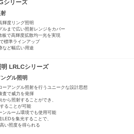
RGシリーズ
照射
高輝度リング照明
グルまで広い照射レンジをカバー
拡散板で高輝度拡散均一光を実現
まで標準ラインアップ
療など幅広い用途
明 LRLCシリーズ
アングル照明
ローアングル照射を行うユニークな設計思想
検査で威力を発揮
向から照射することができ、
することが可能
ーンルーム環境でも使用可能
性LEDを集光することで、
高い照度を得られる