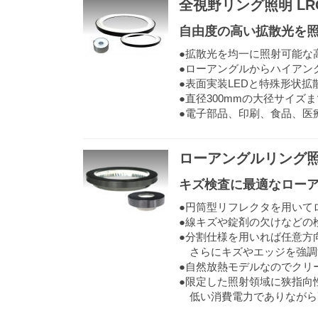
全視野リング照明 L
自由度の高い拡散光を
●拡散光を均一に照射可能な
●ローアングルからハイアン
●表面実装LEDと特殊形状
●直径300mmの大径サイズ
●電子部品、印刷、食品、医
ローアングルリング照
キズ検査に最適なロー
●円筒型リフレクタを用いて
●線キズや錠剤の欠けなどの
●分割仕様を用いれば任意方
さらにキズやエッジを強調
●自然放熱モデルなのでクリ
●限定した照射領域に狭指向
低い消費電力でありながら