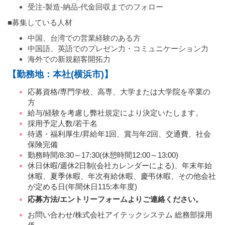
受注-製造-納品-代金回収までのフォロー
■募集している人材
中国、台湾での営業経験のある方
中国語、英語でのプレゼン力・コミュニケーション力
海外での新規顧客開拓力
【勤務地：本社(横浜市)】
応募資格/専門学校、高専、大学または大学院を卒業の
方
給与/経験を考慮し弊社規定により決定いたします。
採用予定人数/若干名
待遇・福利厚生/昇給年1回、賞与年2回、交通費、社会
保険完備
勤務時間/8:30～17:30(休憩時間12:00～13:00)
休日休暇/週休2日制(会社カレンダーによる)、年末年始
休暇、夏季休暇、年次有給休暇、慶弔休暇、その他会社
が定める日(年間休日115:本年度)
応募方法/エントリーフォームよりご連絡ください。
お問い合わせ/株式会社アイテックシステム 総務部採用